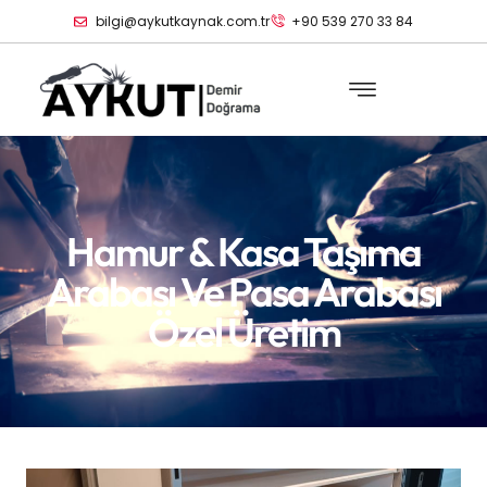
bilgi@aykutkaynak.com.tr
+90 539 270 33 84
Hamur & Kasa Taşıma
Arabası Ve Pasa Arabası
Özel Üretim