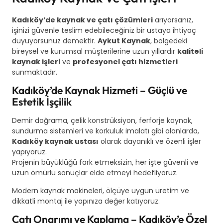
Kadıköy’de kaynak ve çatı çözümleri
arıyorsanız,
işinizi güvenle teslim edebileceğiniz bir ustaya ihtiyaç
duyuyorsunuz demektir.
Aykut Kaynak
, bölgedeki
bireysel ve kurumsal müşterilerine uzun yıllardır
kaliteli
kaynak işleri
ve
profesyonel çatı hizmetleri
sunmaktadır.
Kadıköy’de Kaynak Hizmeti – Güçlü ve
Estetik İşçilik
Demir doğrama, çelik konstrüksiyon, ferforje kaynak,
sundurma sistemleri ve korkuluk imalatı gibi alanlarda,
Kadıköy kaynak ustası
olarak dayanıklı ve özenli işler
yapıyoruz.
Projenin büyüklüğü fark etmeksizin, her işte güvenli ve
uzun ömürlü sonuçlar elde etmeyi hedefliyoruz.
Modern kaynak makineleri, ölçüye uygun üretim ve
dikkatli montaj ile yapınıza değer katıyoruz.
Çatı Onarımı ve Kaplama – Kadıköy’e Özel